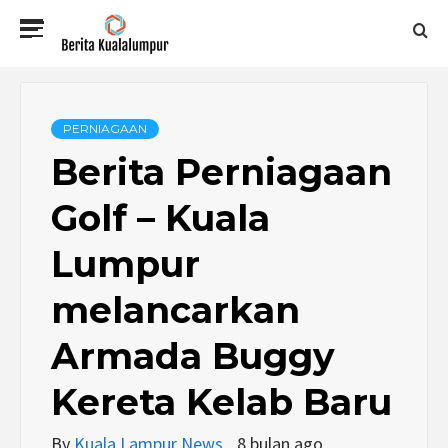
Skip
Primary
to
Menu
content
BERITA
KUALALUMPUR
PERNIAGAAN
Berita Perniagaan
Golf – Kuala
Lumpur
melancarkan
Armada Buggy
Kereta Kelab Baru
By
Kuala Lampur News
8 bulan ago