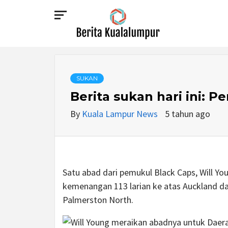
Skip
to
content
BERITA
KUALALUMPUR
SUKAN
Berita sukan hari ini: P
By
Kuala Lampur News
5 tahun ago
Satu abad dari pemukul Black Caps, Will 
kemenangan 113 larian ke atas Auckland da
Palmerston North.