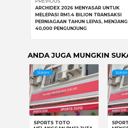
Post
PREVIOUS
ARCHIDEX 2026 MENYASAR UNTUK
navigation
MELEPASI RM1.4 BILION TRANSAKSI
PERNIAGAAN TAHUN LEPAS, MENJAN
40,000 PENGUNJUNG
ANDA JUGA MUNGKIN SUK
SUKAN
SUKAN
SPORTS TOTO
SPOR