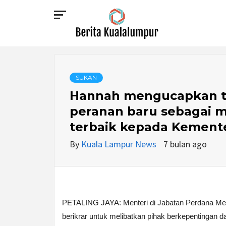
Skip
to
content
BERITA
KUALALUMPUR
SUKAN
Hannah mengucapkan te
peranan baru sebagai 
terbaik kepada Kemente
By
Kuala Lampur News
7 bulan ago
PETALING JAYA: Menteri di Jabatan Perdana Ment
berikrar untuk melibatkan pihak berkepentingan 