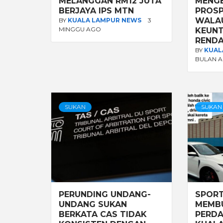
MELANGGAN RM12 JUTA
MENG
BERJAYA IPS MTN
PROSP
WALA
BY
KUALA LAMPUR NEWS
3
MINGGU AGO
KEUNT
REND
BY
KUAL
BULAN 
SUKAN
SUKAN
PERUNDING UNDANG-
SPORT
UNDANG SUKAN
MEMBU
BERKATA CAS TIDAK
PERDA