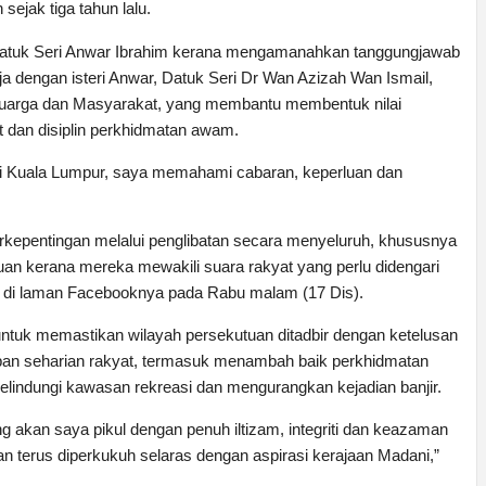
ejak tiga tahun lalu.
 Datuk Seri Anwar Ibrahim kerana mengamanahkan tanggungjawab 
ja dengan isteri Anwar, Datuk Seri Dr Wan Azizah Wan Ismail, 
luarga dan Masyarakat, yang membantu membentuk nilai 
 dan disiplin perkhidmatan awam.
di Kuala Lumpur, saya memahami cabaran, keperluan dan 
erkepentingan melalui penglibatan secara menyeluruh, khususnya 
uan kerana mereka mewakili suara rakyat yang perlu didengari 
a di laman Facebooknya pada Rabu malam (17 Dis).
k memastikan wilayah persekutuan ditadbir dengan ketelusan 
pan seharian rakyat, termasuk menambah baik perkhidmatan 
ndungi kawasan rekreasi dan mengurangkan kejadian banjir. 
akan saya pikul dengan penuh iltizam, integriti dan keazaman 
 terus diperkukuh selaras dengan aspirasi kerajaan Madani,” 