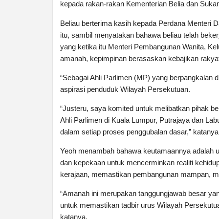
kepada rakan-rakan Kementerian Belia dan Sukan s
Beliau berterima kasih kepada Perdana Menteri
itu, sambil menyatakan bahawa beliau telah beker
yang ketika itu Menteri Pembangunan Wanita, Ke
amanah, kepimpinan berasaskan kebajikan rakyat
“Sebagai Ahli Parlimen (MP) yang berpangkalan 
aspirasi penduduk Wilayah Persekutuan. 
“Justeru, saya komited untuk melibatkan pihak b
Ahli Parlimen di Kuala Lumpur, Putrajaya dan Lab
dalam setiap proses penggubalan dasar,” katany
Yeoh menambah bahawa keutamaannya adalah untu
dan kepekaan untuk mencerminkan realiti kehidu
kerajaan, memastikan pembangunan mampan, meli
“Amanah ini merupakan tanggungjawab besar yang 
untuk memastikan tadbir urus Wilayah Persekutuan
katanya.