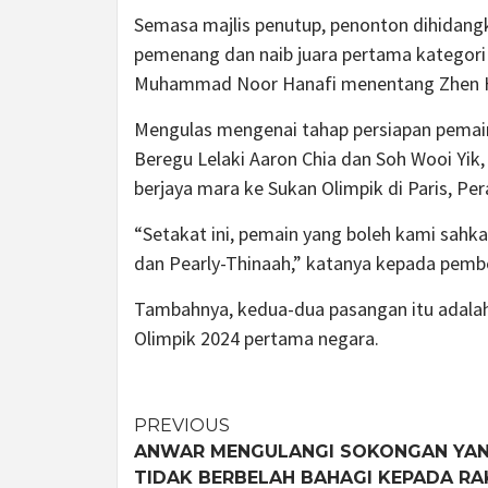
Semasa majlis penutup, penonton dihidan
pemenang dan naib juara pertama kategori 
Muhammad Noor Hanafi menentang Zhen Ha
Mengulas mengenai tahap persiapan pemain
Beregu Lelaki Aaron Chia dan Soh Wooi Yik,
berjaya mara ke Sukan Olimpik di Paris, Per
“Setakat ini, pemain yang boleh kami sahk
dan Pearly-Thinaah,” katanya kepada pembe
Tambahnya, kedua-dua pasangan itu adala
Olimpik 2024 pertama negara.
Post
PREVIOUS
ANWAR MENGULANGI SOKONGAN YA
navigation
TIDAK BERBELAH BAHAGI KEPADA RA