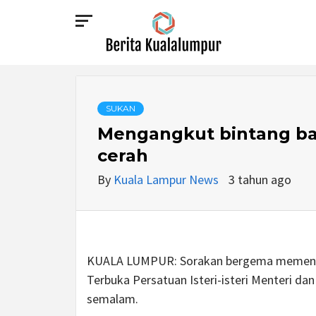
Skip
to
content
BERITA
KUALALUMPUR
SUKAN
Mengangkut bintang b
cerah
By
Kuala Lampur News
3 tahun ago
KUALA LUMPUR: Sorakan bergema memenuh
Terbuka Persatuan Isteri-isteri Menteri da
semalam.