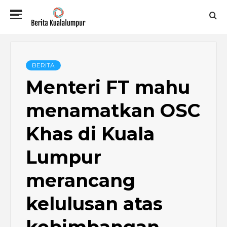
Skip
Primary
to
Menu
content
BERITA
KUALALUMPUR
BERITA
Menteri FT mahu
menamatkan OSC
Khas di Kuala
Lumpur
merancang
kelulusan atas
kebimbangan