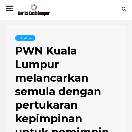
Skip
Primary
to
Menu
content
BERITA
KUALALUMPUR
BERITA
PWN Kuala
Lumpur
melancarkan
semula dengan
pertukaran
kepimpinan
untuk pemimpin