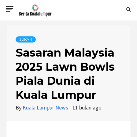
Skip
Primary
to
Menu
content
BERITA
KUALALUMPUR
SUKAN
Sasaran Malaysia
2025 Lawn Bowls
Piala Dunia di
Kuala Lumpur
By
Kuala Lampur News
11 bulan ago