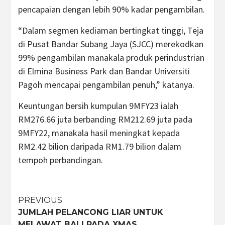
pencapaian dengan lebih 90% kadar pengambilan.
“Dalam segmen kediaman bertingkat tinggi, Teja
di Pusat Bandar Subang Jaya (SJCC) merekodkan
99% pengambilan manakala produk perindustrian
di Elmina Business Park dan Bandar Universiti
Pagoh mencapai pengambilan penuh,” katanya.
Keuntungan bersih kumpulan 9MFY23 ialah
RM276.66 juta berbanding RM212.69 juta pada
9MFY22, manakala hasil meningkat kepada
RM2.42 bilion daripada RM1.79 bilion dalam
tempoh perbandingan.
Post
PREVIOUS
JUMLAH PELANCONG LIAR UNTUK
navigation
MELAWAT BALI PADA XMAS