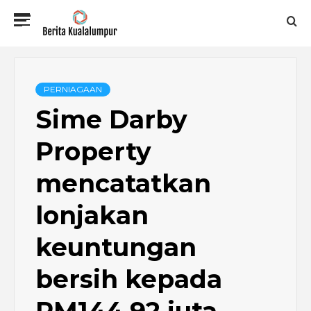
Skip
Primary
to
Menu
content
BERITA
KUALALUMPUR
PERNIAGAAN
Sime Darby
Property
mencatatkan
lonjakan
keuntungan
bersih kepada
RM144.92 juta