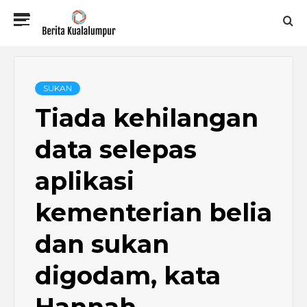
Skip
Primary
to
Menu
content
BERITA
KUALALUMPUR
SUKAN
Tiada kehilangan
data selepas
aplikasi
kementerian belia
dan sukan
digodam, kata
Hannah