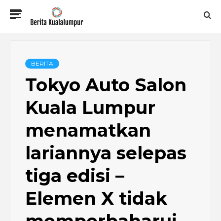
Skip
Primary
to
Menu
content
BERITA
KUALALUMPUR
BERITA
Tokyo Auto Salon
Kuala Lumpur
menamatkan
lariannya selepas
tiga edisi –
Elemen X tidak
memperbaharui