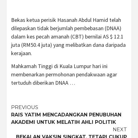
Bekas ketua perisik Hasanah Abdul Hamid telah
dilepaskan tidak berjumlah pembebasan (DNAA)
dalam kes pecah amanah (CBT) bernilai AS $ 12.1
juta (RM50.4 juta) yang melibatkan dana daripada
kerajaan.
Mahkamah Tinggi di Kuala Lumpur hari ini
membenarkan permohonan pendakwaan agar
tertuduh diberikan DNAA …
Post
PREVIOUS
RAIS YATIM MENCADANGKAN PENUBUHAN
navigation
AKADEMI UNTUK MELATIH AHLI POLITIK
NEXT
BEKALAN VAKSIN SINGKAT, TETAPI CUKUP