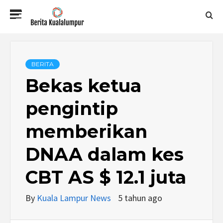
Skip
Primary
to
Menu
content
BERITA
KUALALUMPUR
BERITA
Bekas ketua
pengintip
memberikan
DNAA dalam kes
CBT AS $ 12.1 juta
By
Kuala Lampur News
5 tahun ago