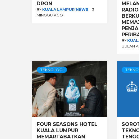
DRON
MELAN
RADIO
BY
KUALA LAMPUR NEWS
3
MINGGU AGO
BERKU
MEMA
PENJA
PERIB
BY
KUAL
BULAN 
TEKNOLOGI
TEKNO
FOUR SEASONS HOTEL
SORO
KUALA LUMPUR
TEKNO
MEMARTABATKAN
TENGG