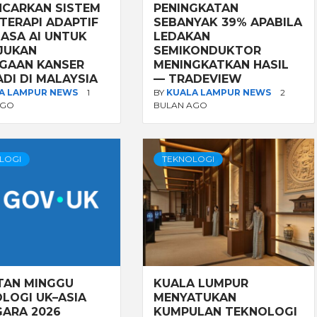
CARKAN SISTEM
PENINGKATAN
TERAPI ADAPTIF
SEBANYAK 39% APABILA
ASA AI UNTUK
LEDAKAN
JUKAN
SEMIKONDUKTOR
GAAN KANSER
MENINGKATKAN HASIL
ADI DI MALAYSIA
— TRADEVIEW
A LAMPUR NEWS
1
BY
KUALA LAMPUR NEWS
2
AGO
BULAN AGO
LOGI
TEKNOLOGI
TAN MINGGU
KUALA LUMPUR
LOGI UK–ASIA
MENYATUKAN
ARA 2026
KUMPULAN TEKNOLOGI