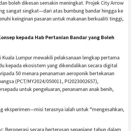
dan boleh dikesan semakin meningkat. Projek City Arrow
ng sangat singkat—dari atas bumbung bandar hingga ke
i keinginan pasaran untuk makanan berkualiti tinggi,
 Konsep kepada Hab Pertanian Bandar yang Boleh
di Kuala Lumpur mewakili pelaksanaan lengkap pertama
du kepada ekosistem yang dikendalikan secara digital
 daripada 50 menara penanaman aeroponik bertekanan
rabangsa (PCT/MY2024/050011, PI2023002657),
rsepadu untuk pengeluaran, penanaman anak benih,
ang eksperimen—misi terasnya ialah untuk “mengesahkan,
: Beroperasi secara berterusan sepanjang tahun dalam