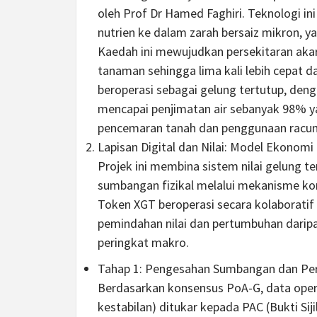
oleh Prof Dr Hamed Faghiri. Teknologi i
nutrien ke dalam zarah bersaiz mikron, 
Kaedah ini mewujudkan persekitaran aka
tanaman sehingga lima kali lebih cepat d
beroperasi sebagai gelung tertutup, den
mencapai penjimatan air sebanyak 98% y
pencemaran tanah dan penggunaan racun
Lapisan Digital dan Nilai: Model Ekonomi
Projek ini membina sistem nilai gelung t
sumbangan fizikal melalui mekanisme ko
Token XGT beroperasi secara kolaborati
pemindahan nilai dan pertumbuhan darip
peringkat makro.
Tahap 1: Pengesahan Sumbangan dan Per
Berdasarkan konsensus PoA-G, data operas
kestabilan) ditukar kepada PAC (Bukti Sij