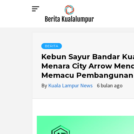
Skip
to
content
BERITA
KUALALUMPUR
BERITA
Kebun Sayur Bandar Ku
Menara City Arrow Men
Memacu Pembangunan P
By
Kuala Lampur News
6 bulan ago