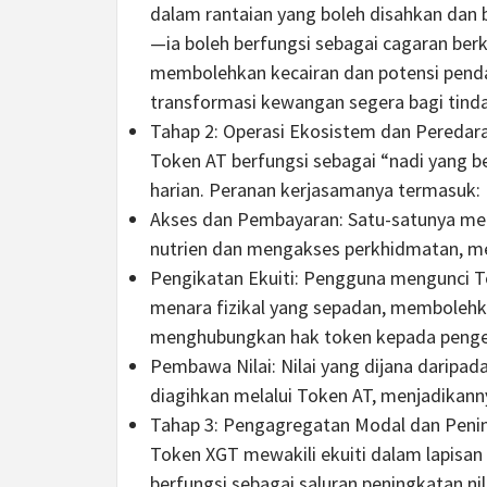
dalam rantaian yang boleh disahkan dan 
—ia boleh berfungsi sebagai cagaran berk
membolehkan kecairan dan potensi penda
transformasi kewangan segera bagi tinda
Tahap 2: Operasi Ekosistem dan Peredara
Token AT berfungsi sebagai “nadi yang be
harian. Peranan kerjasamanya termasuk:
Akses dan Pembayaran: Satu-satunya me
nutrien dan mengakses perkhidmatan, m
Pengikatan Ekuiti: Pengguna mengunci T
menara fizikal yang sepadan, membolehk
menghubungkan hak token kepada pengelu
Pembawa Nilai: Nilai yang dijana daripada 
diagihkan melalui Token AT, menjadikann
Tahap 3: Pengagregatan Modal dan Penin
Token XGT mewakili ekuiti dalam lapisan
berfungsi sebagai saluran peningkatan ni