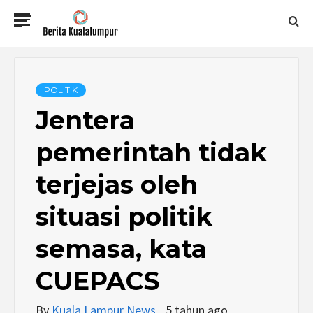
Skip
Primary
to
Menu
content
BERITA
KUALALUMPUR
POLITIK
Jentera
pemerintah tidak
terjejas oleh
situasi politik
semasa, kata
CUEPACS
By
Kuala Lampur News
5 tahun ago