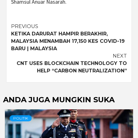
Shamsul Anuar Nasarah.
Post
PREVIOUS
KETIKA DARURAT HAMPIR BERAKHIR,
navigation
MALAYSIA MENAMBAH 17,150 KES COVID-19
BARU | MALAYSIA
NEXT
CNT USES BLOCKCHAIN TECHNOLOGY TO
HELP “CARBON NEUTRALIZATION”
ANDA JUGA MUNGKIN SUKA
POLITIK