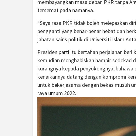
membayangkan masa depan PKR tanpa Anw
tersemat pada namanya.
“Saya rasa PKR tidak boleh melepaskan dir
pengganti yang benar-benar hebat dan ber
jabatan sains politik di Universiti Islam An
Presiden parti itu bertahan
perjalanan berli
kemudian menghabiskan hampir sedekad da
kurangnya kepada penyokongnya, bahawa d
kenaikannya datang dengan kompromi keras
untuk bekerjasama dengan bekas musuh u
raya umum 2022
.