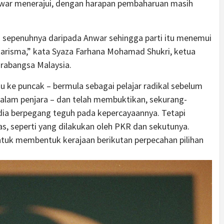
ar menerajui, dengan harapan pembaharuan masih
i sepenuhnya daripada Anwar sehingga parti itu menemui
karisma,” kata Syaza Farhana Mohamad Shukri, ketua
tarabangsa Malaysia.
ku ke puncak
– bermula sebagai pelajar radikal sebelum
lam penjara – dan telah membuktikan, sekurang-
ia berpegang teguh pada kepercayaannya. Tetapi
, seperti yang dilakukan oleh PKR dan sekutunya.
ntuk membentuk kerajaan berikutan perpecahan
pilihan