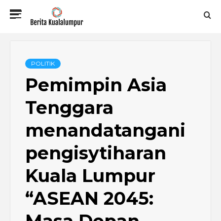
Skip
Primary
to
Menu
content
BERITA
KUALALUMPUR
POLITIK
Pemimpin Asia
Tenggara
menandatangani
pengisytiharan
Kuala Lumpur
“ASEAN 2045:
Masa Depan