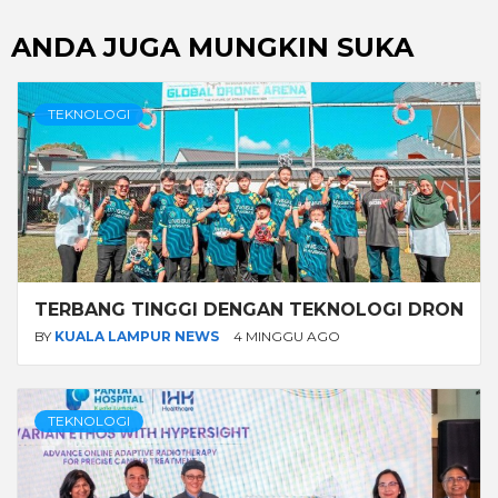
ANDA JUGA MUNGKIN SUKA
TEKNOLOGI
TERBANG TINGGI DENGAN TEKNOLOGI DRON
BY
KUALA LAMPUR NEWS
4 MINGGU AGO
TEKNOLOGI