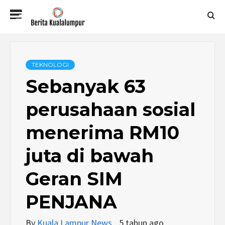
Skip
Primary
to
Menu
content
BERITA
KUALALUMPUR
TEKNOLOGI
Sebanyak 63
perusahaan sosial
menerima RM10
juta di bawah
Geran SIM
PENJANA
By
Kuala Lampur News
5 tahun ago