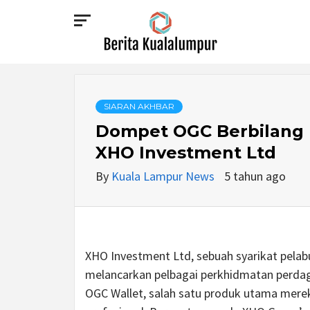
Skip
to
content
BERITA
KUALALUMPUR
SIARAN AKHBAR
Dompet OGC Berbilang 
XHO Investment Ltd
By
Kuala Lampur News
5 tahun ago
XHO Investment Ltd, sebuah syarikat pelabur
melancarkan pelbagai perkhidmatan perdaga
OGC Wallet, salah satu produk utama merek