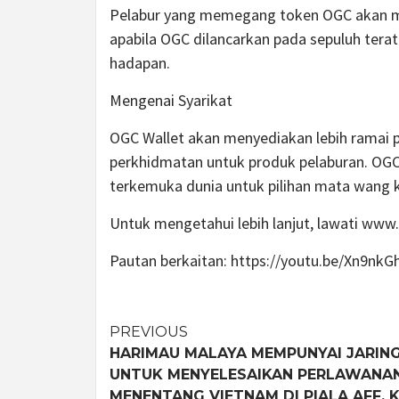
Pelabur yang memegang token OGC akan m
apabila OGC dilancarkan pada sepuluh tera
hadapan.
Mengenai Syarikat
OGC Wallet akan menyediakan lebih ramai 
perkhidmatan untuk produk pelaburan. OG
terkemuka dunia untuk pilihan mata wang k
Untuk mengetahui lebih lanjut, lawati www
Pautan berkaitan: https://youtu.be/Xn9nk
Post
PREVIOUS
HARIMAU MALAYA MEMPUNYAI JARIN
navigation
UNTUK MENYELESAIKAN PERLAWANA
MENENTANG VIETNAM DI PIALA AFF, 