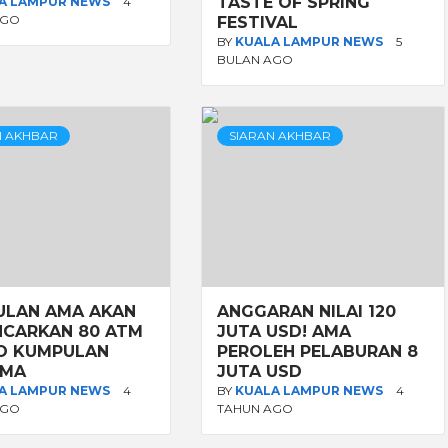
TASTE OF SPRING
A LAMPUR NEWS
4
AGO
FESTIVAL
BY
KUALA LAMPUR NEWS
5
BULAN AGO
N AKHBAR
SIARAN AKHBAR
ULAN AMA AKAN
ANGGARAN NILAI 120
CARKAN 80 ATM
JUTA USD! AMA
O KUMPULAN
PEROLEH PELABURAN 8
AMA
JUTA USD
A LAMPUR NEWS
4
BY
KUALA LAMPUR NEWS
4
AGO
TAHUN AGO