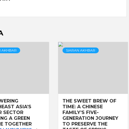
A
N AKHBAR
SIARAN AKHBAR
WERING
THE SWEET BREW OF
EAST ASIA’S
TIME: A CHINESE
R SECTOR
FAMILY’S FIVE-
ING A GREEN
GENERATION JOURNEY
E TOGETHER
TO PRESERVE THE